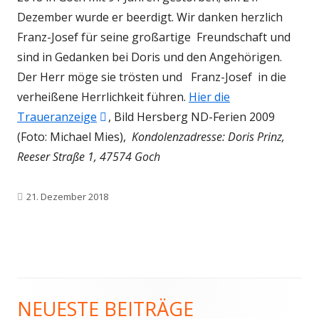
Dezember wurde er beerdigt. Wir danken herzlich
Franz-Josef für seine großartige Freundschaft und
sind in Gedanken bei Doris und den Angehörigen.
Der Herr möge sie trösten und Franz-Josef in die
verheißene Herrlichkeit führen.
Hier die
In
Traueranzeige
, Bild Hersberg ND-Ferien 2009
neuem
(Foto: Michael Mies),
Kondolenzadresse: Doris Prinz,
Fenster
Reeser Straße 1, 47574 Goch
öffnen
Veröffentlicht
21. Dezember 2018
am
NEUESTE BEITRÄGE
Haupt-