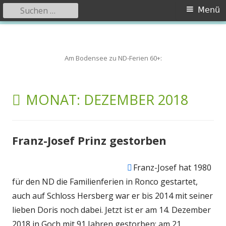
Suchen
Primäres
Menü
nach:
Menü
Springe
zum
Inhalt
Am Bodensee zu ND-Ferien 60+:
MONAT:
DEZEMBER 2018
Franz-Josef Prinz gestorben
In
Franz-Josef hat 1980
neuem
für den ND die Familienferien in Ronco gestartet,
Fenster
auch auf Schloss Hersberg war er bis 2014 mit seiner
öffnen
lieben Doris noch dabei. Jetzt ist er am 14. Dezember
2018 in Goch mit 91 Jahren gestorben; am 21.