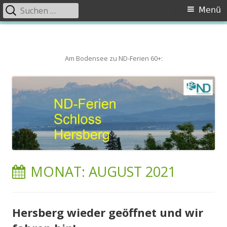
Suchen
Primäres
Menü
nach:
Menü
Springe
zum
Inhalt
Am Bodensee zu ND-Ferien 60+:
MONAT:
AUGUST 2021
Hersberg wieder geöffnet und wir