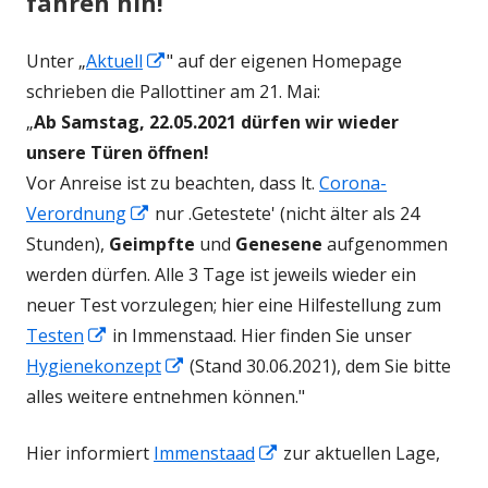
fahren hin!
In
Unter „
Aktuell
" auf der eigenen Homepage
neuem
schrieben die Pallottiner am 21. Mai:
Fenster
„
Ab Samstag, 22.05.2021 dürfen wir wieder
öffnen
unsere Türen öffnen!
Vor Anreise ist zu beachten, dass lt.
Corona-
In
Verordnung
nur .Getestete' (nicht älter als 24
neuem
Stunden),
Geimpfte
und
Genesene
aufgenommen
Fenster
werden dürfen. Alle 3 Tage ist jeweils wieder ein
öffnen
neuer Test vorzulegen; hier eine Hilfestellung zum
In
Testen
in Immenstaad. Hier finden Sie unser
neuem
In
Hygienekonzept
(Stand 30.06.2021), dem Sie bitte
Fenster
neuem
alles weitere entnehmen können."
öffnen
Fenster
In
Hier informiert
Immenstaad
zur aktuellen Lage,
öffnen
neuem