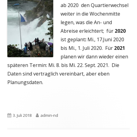
neuem
ab 2020 den Quartierwechsel
Fenster
weiter in die Wochenmitte
öffnen
legen, was die An- und
Abreise erleichtert; für
2020
ist geplant
:
Mi., 17.Juni 2020
bis Mi., 1. Juli 2020. Für
2021
planen wir dann wieder einen
späteren Termin: Mi. 8. bis Mi. 22. Sept. 2021. Die
Daten sind vertraglich vereinbart, aber eben
Planungsdaten.
Veröffentlicht
Autor
3. Juli 2018
admin-nd
am