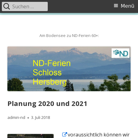
Suchen
Primäres
Menü
nach:
Menü
Springe
zum
Inhalt
Am Bodensee zu ND-Ferien 60+:
Planung 2020 und 2021
Autor
Veröffentlicht
admin-nd
3. Juli 2018
am
In
voraussichtlich können wir