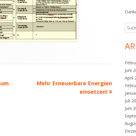
Danke
Such
nach:
AR
Febru
Juni 
April
Nächster
r um
Mehr Erneuerbare Energien
Febru
Beitrag
einsetzen!
Janua
Juli 2
Juni 
Sept
Augu
Deze