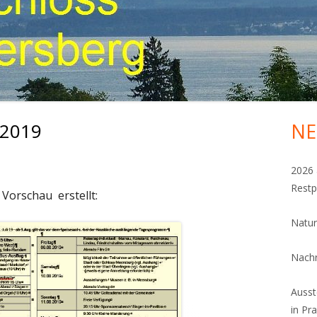
 2019
NE
Ha
Sei
2026 
Restp
Vorschau erstellt:
Natur
Nachr
Ausst
in Pr