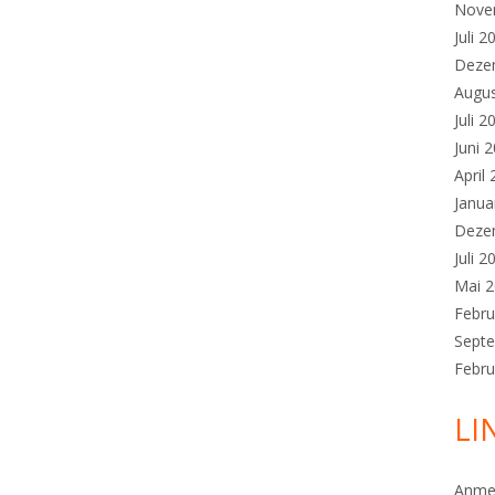
Nove
Juli 2
Deze
Augu
Juli 2
Juni 
April
Janua
Deze
Juli 2
Mai 
Febru
Sept
Febru
LI
Anme