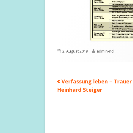
Veröffentlicht
Autor
2. August 2019
admin-nd
am
Vorheriger
Verfassung leben – Traue
Beitragsnavigation
Beitrag:
Heinhard Steiger