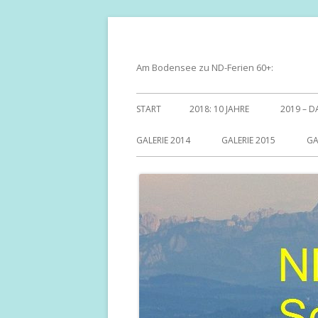
Springe
zum
Inhalt
Am Bodensee zu ND-Ferien 60+:
Primäres
START
2018: 10 JAHRE
2019 – D
Menü
GALERIE 2014
GALERIE 2015
GA