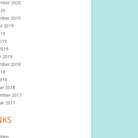
mber 2020
020
mber 2019
st 2019
019
2019
 2019
r 2019
mber 2018
018
2018
ar 2018
ember 2017
ar 2017
NKS
lden