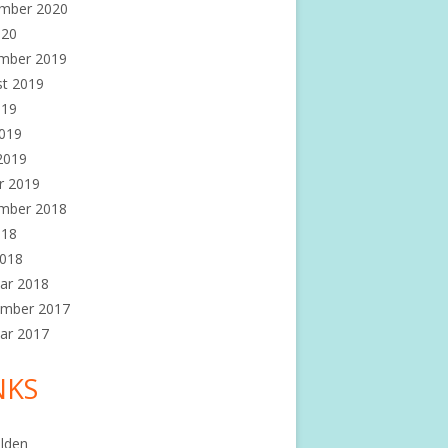
mber 2020
020
mber 2019
st 2019
019
2019
 2019
r 2019
mber 2018
018
2018
ar 2018
ember 2017
ar 2017
NKS
lden