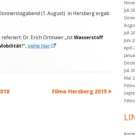
Nove
Juli 2
onnerstagabend (1. August) in Hersberg ergab
Deze
Augu
Juli 2
eferiert: Dr. Erich Ortmaier „Ist
Wasserstoff
Juni 
In
obilität
?",
siehe hier
April
neuem
Janua
Fenster
Deze
öffnen
Juli 2
Mai 
Febru
Nächster
2018
Filme Hersberg 2019
Sept
Beitrag
Febru
LI
Anme