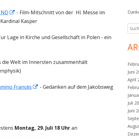
Fenster
In
e ND
- Film-Mitschnitt von der Hl. Messe im
Danke
öffnen
neuem
Kardinal Kasper
Such
Fenster
nach:
ur Lage in Kirche und Gesellschaft in Polen - ein
öffnen
AR
s die Welt im Innersten zusammenhält
Febru
enphysik)
Juni 
April
In
mino Francés
- Gedanken auf dem Jakobsweg
Febru
neuem
Janua
Juli 2
Fenster
Juni 
.
öffnen
Sept
Augu
testens
Montag, 29. Juli 18 Uhr
an
Deze