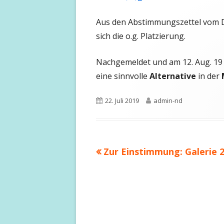
neuem
Aus den Abstimmungszettel vom D
Fenster
sich die o.g. Platzierung.
öffnen
Nachgemeldet und am 12. Aug. 19 r
eine sinnvolle
Alternative
in der
M
Veröffentlicht
Autor
22. Juli 2019
admin-nd
am
Vorheriger
Zur Einstimmung: Galerie 
Beitragsnavigation
Beitrag: