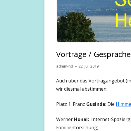
Vorträge / Gespräch
Autor
Veröffentlicht
admin-nd
22. Juli 2019
am
Auch über das Vortragangebot (i
wir diesmal abstimmen:
Platz 1: Franz
Gusinde
: Die
Himmel
Werner
Honal:
Internet-Spazierg
Familienforschung)