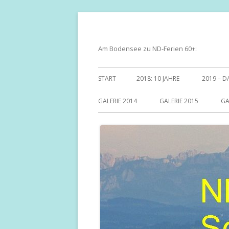
Springe
zum
Inhalt
Am Bodensee zu ND-Ferien 60+:
Primäres
START
2018: 10 JAHRE
2019 – D
Menü
GALERIE 2014
GALERIE 2015
GA