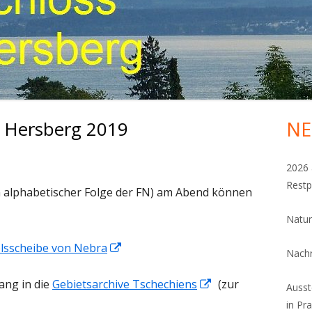
e Hersberg 2019
NE
Ha
Sei
2026 
Restp
n alphabetischer Folge der FN) am Abend können
Natur
In
sscheibe von Nebra
Nachr
neuem
In
ang in die
Gebietsarchive Tschechiens
(zur
Fenster
Ausst
neuem
öffnen
in Pr