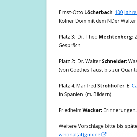
Ernst-Otto
Löcherbach
:
100 Jahr
Kölner Dom mit dem NDer Walter 
Platz 3: Dr. Theo
Mechtenberg:
Z
Gespräch
Platz 2: Dr. Walter
Schneider
: Wa
(von Goethes Faust bis zur Quant
Platz 4: Manfred
Strohhöfer
: El
Ca
in Spanien (m. Bildern)
Friedhelm
Wacker:
Erinnerungen.
Weitere Vorschläge bitte bis spä
In
w.honal(ät)gmx.de