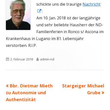
neuem
schickte uns die traurige
Nachricht
Fenster
In
:
öffnen
neuem
Am 10. Jan. 2018 ist der langjährige
Fenster
und sehr beliebte Hausherr der ND-
öffnen
Familienferien in Ronco s/ Ascona im
Krankenhaus in Lugano im 81. Lebensjahr
verstorben. R.I.P.
Veröffentlicht
Autor
2. Februar 2018
admin-nd
am
Vorheriger
Nächster
Bbr. Dietmar Mieth
Stargeiger Michael
Beitragsnavigation
Beitrag:
Beitrag
zu Autonomie und
Grube
Authentizität