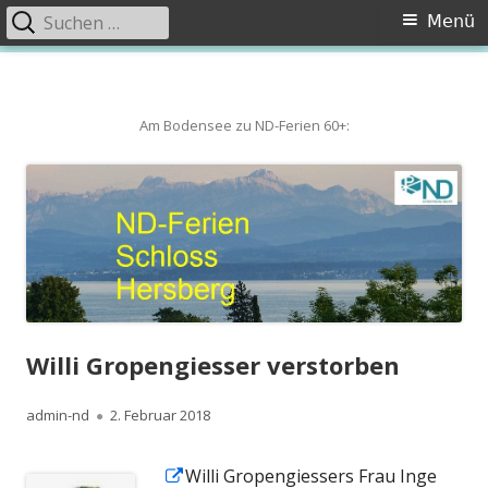
Suchen
Primäres
Menü
nach:
Menü
Springe
zum
Inhalt
Am Bodensee zu ND-Ferien 60+:
Willi Gropengiesser verstorben
Autor
Veröffentlicht
admin-nd
2. Februar 2018
am
In
Willi Gropengiessers Frau Inge