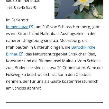
öffnen
öffnen
88090 Immenstaad
Tel.: 07545 935-0
Im Ferienort
In
Immenstaad
, am Fuß von Schloss Hersberg, gibt
neuem
es ein Strand- und Hallenbad. Ausflugsziele in der
Fenster
näheren Umgebung sind u.a. Meersburg, die
öffnen
Pfahlbauten in Unteruhldingen, die
Barockkirche
In
Birnau
, das Naturschutzgebiet Eriskicher Ried,
neuem
Konstanz und die Blumeninsel Mainau. Vom Schloss
Fenster
zum Bodensee sind es etwa 20 Gehminuten. Wem der
öffnen
Fußweg zu beschwerlich ist, kann den Ortsbus
nehmen, der für uns als Gäste kostenfrei stündlich
am Schloss abfährt.
_________________________________________________________
_______