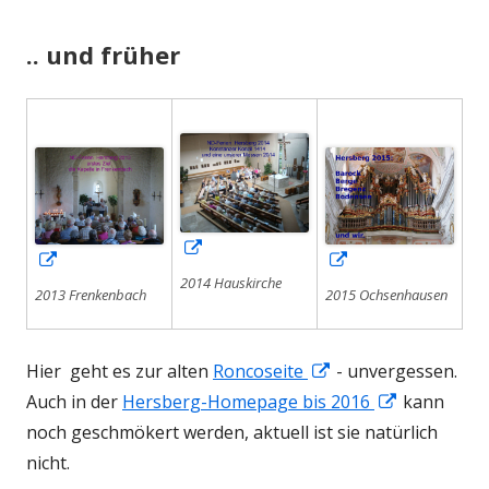
.. und früher
In
In
In
neuem
2014 Hauskirche
neuem
neuem
2013 Frenkenbach
2015 Ochsenhausen
Fenster
Fenster
Fenster
öffnen
öffnen
öffnen
In
Hier geht es zur alten
Roncoseite
- unvergessen.
neuem
In
Auch in der
Hersberg-Homepage bis 2016
kann
Fenster
neuem
noch geschmökert werden, aktuell ist sie natürlich
öffnen
Fenster
nicht.