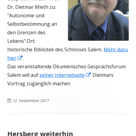
Dr. Dietmar Mieth zu:
"Autonomie und
Selbstbestimmung an
den Grenzen des
Lebens".Ort:
historische Bibliotek des Schlosses Salem.
Mehr dazu
In
hier
.
neuem
Das veranstaltende Ökumenisches Gesprächsforum
Fenster
In
Salem will auf
seiner Internetseite
Dietmars
öffnen
neuem
Vortrag zugänglich machen
Fenster
öffnen
Veröffentlicht
12. September 2017
am
Hersberg weiterhin