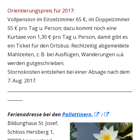
öffnen
Orientierungspreis für 2017:
Vollpension im Einzelzimmer 65 €, im Doppelzimmer
55 € pro Tag u. Person; dazu kommt noch eine
Kurtaxe von 1,30 € pro Tag u. Person, damit gibt es
ein Ticket für den Ortsbus. Rechtzeitig abgemeldete
Mahlzeiten, z. B. bei Ausflügen, Wanderungen u.ä.
werden gutgeschrieben.
Stornokosten entstehen bei einer Absage nach dem
7. Aug. 2017.
_________________________________________________________
_______
In
In
Ferienadresse bei den
Pallottinern,
:
neuem
neuem
Bildunghaus St. Josef,
Fenster
Fenster
Schloss Hersberg 1,