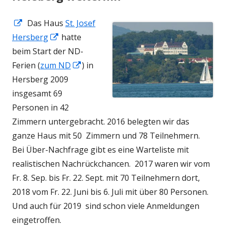
In
Das Haus
St. Josef
neuem
In
Hersberg
hatte
Fenster
neuem
beim Start der ND-
öffnen
Fenster
In
Ferien (
zum ND
) in
öffnen
neuem
Hersberg 2009
Fenster
insgesamt 69
öffnen
Personen in 42
Zimmern untergebracht. 2016 belegten wir das
ganze Haus mit 50 Zimmern und 78 Teilnehmern.
Bei Über-Nachfrage gibt es eine Warteliste mit
realistischen Nachrückchancen. 2017 waren wir vom
Fr. 8. Sep. bis Fr. 22. Sept. mit 70 Teilnehmern dort,
2018 vom Fr. 22. Juni bis 6. Juli mit über 80 Personen.
Und auch für 2019 sind schon viele Anmeldungen
eingetroffen.