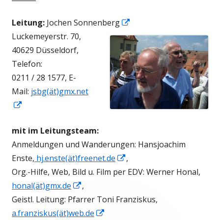
In
Leitung:
Jochen Sonnenberg
neuem
Luckemeyerstr. 70,
Fenster
40629 Düsseldorf,
öffnen
Telefon:
0211 / 28 1577, E-
Mail:
jsbg(ät)gmx.net
In
neuem
mit im Leitungsteam:
Fenster
Anmeldungen und Wanderungen: Hansjoachim
öffnen
In
Enste,
hj.enste(ät)freenet.de
,
neuem
Org.-Hilfe, Web, Bild u. Film per EDV: Werner Honal,
In
Fenster
honal(ät)gmx.de
,
neuem
öffnen
Geistl. Leitung: Pfarrer Toni Franziskus,
Fenster
In
a.franziskus(ät)web.de