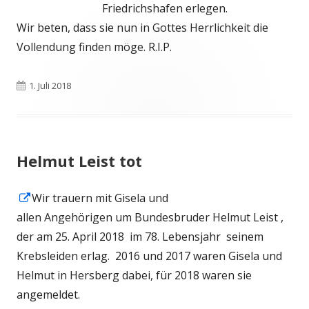
Friedrichshafen erlegen.
Wir beten, dass sie nun in Gottes Herrlichkeit die
Vollendung finden möge. R.I.P.
Veröffentlicht
1. Juli 2018
am
Helmut Leist tot
In
Wir trauern mit Gisela und
neuem
allen Angehörigen um Bundesbruder Helmut Leist ,
Fenster
der am 25. April 2018 im 78. Lebensjahr seinem
öffnen
Krebsleiden erlag. 2016 und 2017 waren Gisela und
Helmut in Hersberg dabei, für 2018 waren sie
angemeldet.