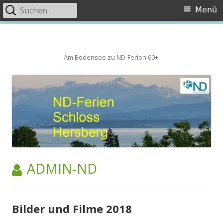
Suchen
Primäres
Menü
nach:
Menü
Springe
zum
Inhalt
Am Bodensee zu ND-Ferien 60+:
AUTOR:
ADMIN-ND
Bilder und Filme 2018