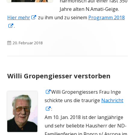
harmonisch auf einer fast 350
Jahre alten N.Amati-Geige.
In
Hier mehr
zu ihm und zu seinem
Programm 2018
In
neuem
.
neuem
Fenster
Fenster
öffnen
Veröffentlicht
20. Februar 2018
öffnen
am
Willi Gropengiesser verstorben
In
Willi Gropengiessers Frau Inge
neuem
schickte uns die traurige
Nachricht
Fenster
In
:
öffnen
neuem
Am 10. Jan. 2018 ist der langjährige
Fenster
und sehr beliebte Hausherr der ND-
öffnen
Familienferien in Ronco s/ Ascona im