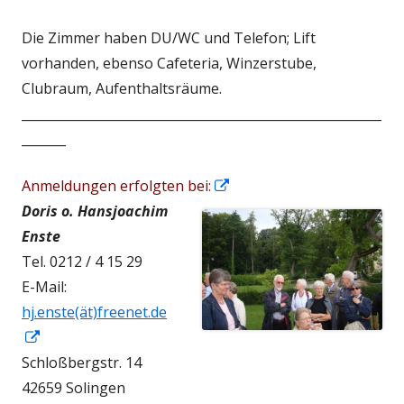
Die Zimmer haben DU/WC und Telefon; Lift
vorhanden, ebenso Cafeteria, Winzerstube,
Clubraum, Aufenthaltsräume.
_________________________________________________________
_______
In
Anmeldungen erfolgten bei:
neuem
Doris o. Hansjoachim
Fenster
Enste
öffnen
Tel. 0212 / 4 15 29
E-Mail:
hj.enste(ät)freenet.de
In
neuem
Schloßbergstr. 14
Fenster
42659 Solingen