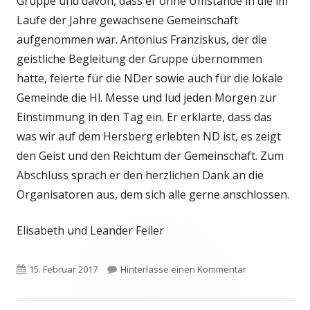
Gruppe und davon, dass er ohne Umstände in die im
Laufe der Jahre gewachsene Gemeinschaft
aufgenommen war. Antonius Franziskus, der die
geistliche Begleitung der Gruppe übernommen
hatte, feierte für die NDer sowie auch für die lokale
Gemeinde die Hl. Messe und lud jeden Morgen zur
Einstimmung in den Tag ein. Er erklärte, dass das
was wir auf dem Hersberg erlebten ND ist, es zeigt
den Geist und den Reichtum der Gemeinschaft. Zum
Abschluss sprach er den herzlichen Dank an die
Organisatoren aus, dem sich alle gerne anschlossen.
Elisabeth und Leander Feiler
Veröffentlicht
zu So war es 2016
15. Februar 2017
Hinterlasse einen Kommentar
am