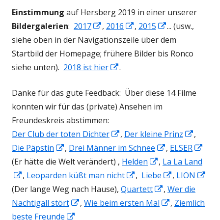
Einstimmung
auf Hersberg 2019 in einer unserer
In
In
In
Bildergalerien
:
2017
,
2016
,
2015
... (usw.,
neuem
neuem
neuem
siehe oben in der Navigationszeile über dem
Fenster
Fenster
Fenster
Startbild der Homepage; frühere Bilder bis Ronco
öffnen
In
öffnen
öffnen
siehe unten).
2018 ist hier
.
neuem
Danke für das gute Feedback: Über diese 14 Filme
Fenster
konnten wir für das (private) Ansehen im
öffnen
Freundeskreis abstimmen:
In
In
Der Club der toten Dichter
,
Der kleine Prinz
,
In
neuem
In
neuem
In
Die Päpstin
,
Drei Männer im Schnee
,
ELSER
neuem
Fenster
In
neuem
Fenste
neu
(Er hätte die Welt verändert) ,
Helden
,
La La Land
In
Fenster
öffnen
In
neuem
Fenster
In
öffnen
Fens
In
,
Leoparden küßt man nicht
,
Liebe
,
LION
neuem
öffnen
neuem
Fenster
In
öffnen
neuem
öffn
ne
(Der lange Weg nach Hause),
Quartett
,
Wer die
Fenster
In
Fenster
öffnen
neuem
In
Fenster
Fen
Nachtigall stört
,
Wie beim ersten Mal
,
Ziemlich
öffnen
In
neuem
öffnen
Fenster
neuem
öffnen
öff
beste Freunde