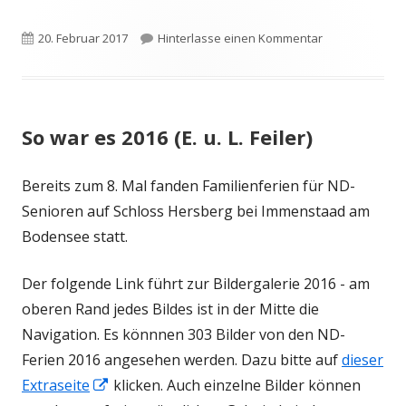
öffnen
neuem
Fenster
Veröffentlicht
zu Hersberg we
20. Februar 2017
Hinterlasse einen Kommentar
öffnen
am
So war es 2016 (E. u. L. Feiler)
Bereits zum 8. Mal fanden Familienferien für ND-
Senioren auf Schloss Hersberg bei Immenstaad am
Bodensee statt.
Der folgende Link führt zur Bildergalerie 2016 - am
oberen Rand jedes Bildes ist in der Mitte die
Navigation. Es könnnen 303 Bilder von den ND-
Ferien 2016 angesehen werden. Dazu bitte auf
dieser
In
Extraseite
klicken. Auch einzelne Bilder können