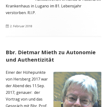
Krankenhaus in Lugano im 81. Lebensjahr
verstorben. R.I.P.
Veröffentlicht
2. Februar 2018
am
Bbr. Dietmar Mieth zu Autonomie
und Authentizität
Einer der Höhepunkte
von Hersberg 2017 war
der Abend des 11.Sep.
2017, genauer: der
Vortrag von und das
Gespräch mit Bbr. Prof.