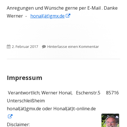
öffnen
Anregungen und Wünsche gerne per E-Mail . Danke
In
Werner -
honal(ät)gmx.de
neuem
Fenster
öffnen
Veröffentlicht
zu .. und früher
2. Februar 2017
Hinterlasse einen Kommentar
am
Impressum
Verantwortlich; Werner Honal, Eschenstr.5 85716
Unterschleißheim
honal(ät)gmx.de oder Honal(ät)t-online.de
In
neuem
Disclaimer: