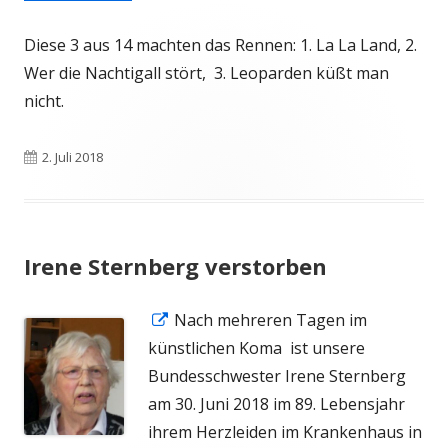
neuem
Fenster
öffnen
Fenster
Diese 3 aus 14 machten das Rennen: 1. La La Land, 2.
Fenster
öffnen
öffnen
Wer die Nachtigall stört, 3. Leoparden küßt man
öffnen
nicht.
Veröffentlicht
2. Juli 2018
am
Irene Sternberg verstorben
In
Nach mehreren Tagen im
neuem
künstlichen Koma ist unsere
Fenster
Bundesschwester Irene Sternberg
öffnen
am 30. Juni 2018 im 89. Lebensjahr
ihrem Herzleiden im Krankenhaus in