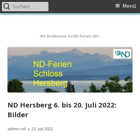
Suchen
Primäres
Menü
nach:
Menü
Springe
zum
Inhalt
Am Bodensee zu ND-Ferien 60+:
ND Hersberg 6. bis 20. Juli 2022:
Bilder
Autor
Veröffentlicht
admin-nd
22. Juli 2022
am