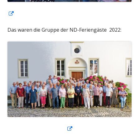
In
neuem
Das waren die Gruppe der ND-Feriengäste 2022:
Fenster
öffnen
In
neuem