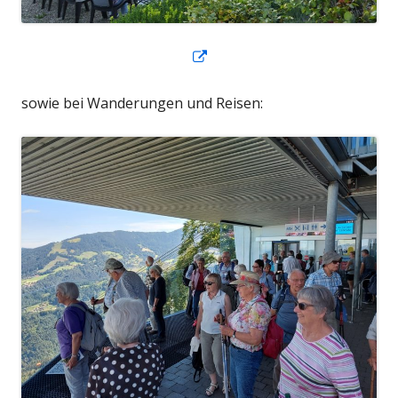
In
neuem
sowie bei Wanderungen und Reisen:
Fenster
öffnen