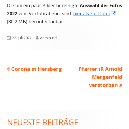
Die um ein paar Bilder bereinigte
Auswahl der Fotos
Fenster
In
2022
vom Vorführabend sind
hier als zip-Datei
öffnen
neue
(80,2 MB) herunter ladbar.
Fenst
öffne
Veröffentlicht
Autor
22. Juli 2022
admin-nd
am
Vorheriger
Nächster
Corona in Hersberg
Pfarrer iR Arnold
Beitragsnavigation
Beitrag:
Beitrag
Mergenfeld
verstorben
NEUESTE BEITRÄGE
Haupt-